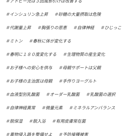
アトピー児は３回風邪引けば改善する
インシュリン急上昇
砂糖の大量摂取は危険
代謝量上昇
胸張りの恩恵
自律神経
ひじっこ
ミトン
春秋に体が変化する
春明に１８０度変化する
生理物質の産生変化
お子様への安心を供与
母親サポートは父親
お子様の主治医は母親
手作りヨーグルト
血液型別乳酸菌
オーダー乳酸菌
乳酸菌の選択
自律神経異常
微量元素
ミネラルアンバランス
脱保湿
脱入浴
有用皮膚常在菌
異物侵入路を整備せよ
予防接種被害