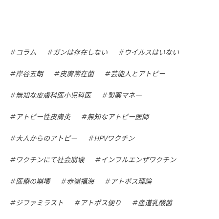
コラム
ガンは存在しない
ウイルスはいない
岸谷五朗
皮膚常在菌
芸能人とアトピー
無知な皮膚科医小児科医
製薬マネー
アトピー性皮膚炎
無知なアトピー医師
大人からのアトピー
HPVワクチン
ワクチンにて社会崩壊
インフルエンザワクチン
医療の崩壊
赤嶺福海
アトポス理論
ジファミラスト
アトポス便り
産道乳酸菌