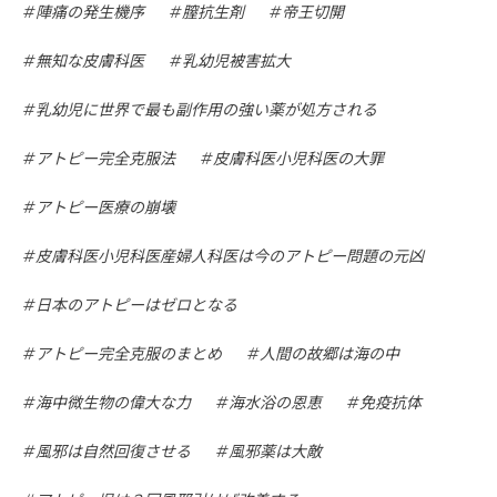
陣痛の発生機序
膣抗生剤
帝王切開
無知な皮膚科医
乳幼児被害拡大
乳幼児に世界で最も副作用の強い薬が処方される
アトピー完全克服法
皮膚科医小児科医の大罪
アトピー医療の崩壊
皮膚科医小児科医産婦人科医は今のアトピー問題の元凶
日本のアトピーはゼロとなる
アトピー完全克服のまとめ
人間の故郷は海の中
海中微生物の偉大な力
海水浴の恩恵
免疫抗体
風邪は自然回復させる
風邪薬は大敵