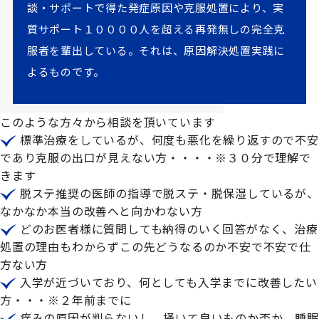
談・サポートで得た発症原因や克服処置により、実
質サポート１００００人を超える再発無しの完全克
服者を輩出している。それは、原因解決処置実践に
よるものです。
このような方々から相談を頂いています
標準治療をしているが、何度も悪化を繰り返すので不安
であり克服の出口が見えない方・・・・※３０分で理解で
きます
脱ステ推奨の医師の指導で脱ステ・脱保湿しているが、
なかなか本当の改善へと向かわない方
どのお医者様に質問しても納得のいく回答がなく、治療
処置の理由もわからずこの先どうなるのか不安で不安で仕
方ない方
入学が近づいており、何としても入学までに改善したい
方・・・※２年前までに
痒みの原因が判らないし、掻いて良いものか否か、睡眠