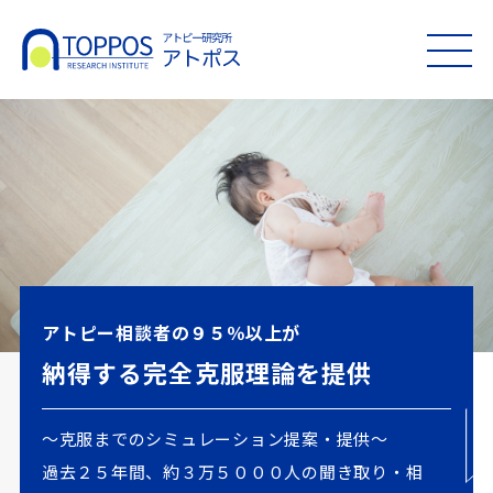
MEN
U
アトピー相談者の９５％以上が
納得する完全克服理論を提供
～克服までのシミュレーション提案・提供～
過去２５年間、約３万５０００人の聞き取り・相