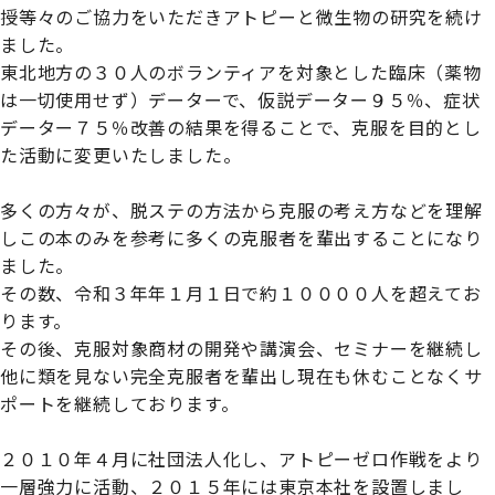
授等々のご協力をいただきアトピーと微生物の研究を続け
ました。
東北地方の３０人のボランティアを対象とした臨床（薬物
は一切使用せず）データーで、仮説データー９５％、症状
データー７５％改善の結果を得ることで、克服を目的とし
た活動に変更いたしました。

多くの方々が、脱ステの方法から克服の考え方などを理解
しこの本のみを参考に多くの克服者を輩出することになり
ました。

その数、令和３年年１月１日で約１００００人を超えてお
ります。

その後、克服対象商材の開発や講演会、セミナーを継続し
他に類を見ない完全克服者を輩出し現在も休むことなくサ
ポートを継続しております。

２０１０年４月に社団法人化し、アトピーゼロ作戦をより
一層強力に活動、２０１５年には東京本社を設置しまし