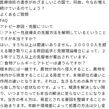
医療技術の進歩がめざましいこの国で、何故、今なお増え
続けているのでしょう？
よくあるご質問
F
AQ
アトピー原因・克服について
アトピー性皮膚炎の克服方法を解明しているということ
ですが本当ですか？
はい、９５％以上は間違いありません。３００００人を超
える聞き取りによる原因追求と克服理論確立によって、２
５年で１万人以上の克服者が輩出されています。
食物アレルギーとアトピーは違うんですか？
根本的には一緒です。異物が体内へ侵入すること、異物を
体内から排泄することによる発症です。末端部位の違いと
作用の違いとなります。それは、生きるための条件ですか
ら致し方ない症状なのです。よって、根源を解決しない限
り、いつまでたっても本当の解決に至らないことになりま
す。当方の考え方は、発症とされる要因を整備することか
ら始まります。年齢や環境差によって処置の方法は少し変