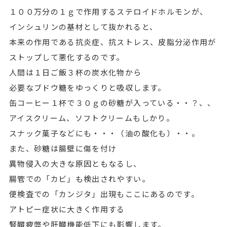
１００万分の１ｇで作用するステロイドホルモンが、
インシュリンの基材として抜かれると、
本来の作用である抗炎症、抗ストレス、皮脂分泌作用が
ストップして悪化するのです。
人間は１日ご飯３杯の炭水化物から
必要なブドウ糖をゆっくりと吸収します。
缶コーヒー１杯で３０ｇの砂糖が入っている・・？、、
アイスクリーム、ソフトクリームもしかり。
スナック菓子などにも・・・（油の酸化も）・・。
また、砂糖は腸壁に傷を付け
異物侵入の大きな原因ともなるし、
腸管での「カビ」も検出されやすい。
便検査での「カンジタ」出現もここにあるのです。
アトピー症状に大きく作用する
腎臓疲弊や肝臓機能低下にも影響します。