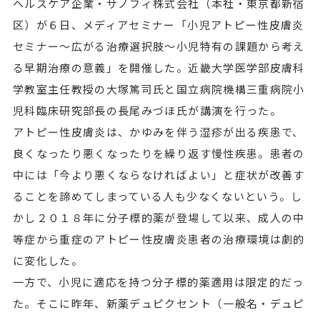
ヘルスケア企業・サノフィ株式会社（本社・東京都新宿
区）が６日、メディアセミナー「小児アトピー性皮膚炎
セミナー～広がる治療選択肢～小児特有の課題から考え
る早期治療の意義」を開催した。近畿大学医学部皮膚科
学教室主任教授の大塚篤司氏と国立病院機構三重病院小
児科臨床研究部長の長尾みづほ氏が講演を行った。
アトピー性皮膚炎は、かゆみを伴う湿疹が出る疾患で、
良くなったり悪くなったりを繰り返す慢性疾患。患者の
中には「今より悪くならなければよい」と症状が改善す
ることを諦めてしまっている人も少なくないという。し
かし２０１８年に分子標的薬が登場して以来、成人の中
等症から重症のアトピー性皮膚炎患者の治療環境は劇的
に変化した。
一方で、小児に適応を持つ分子標的薬適用は限定的だっ
た。そこに昨年、新薬デュピクセント（一般名・デュピ