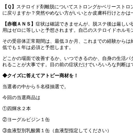
【Ｑ】
ステロイド剤離脱についてストロングかベリーストロ
に戻りますか？突然やめない方がいいとか皮膚科行けとかは
【赤嶺ＡＮＳ】
症状は確認できませんが、脱ステ後は厳しい
用はゼロに等しいと予想されます。自己のステロイドホルモ
その受容体正常期間は、最低３か月、これまでの経験からは
低でも１年は必須と予想します。
どこかの場面で改善するか、いつできるのか、自身の生活パ
れることが大事です。目の前の症状だけでいろいろな判断は
◆クイズに答えてアトピー商材を！
当選者の中から５名様抽選で。
今回の当選商品は
①四輝水２本
②ヨーグルビジン１缶
③血液型別乳酸菌１缶（血液型指定してください）