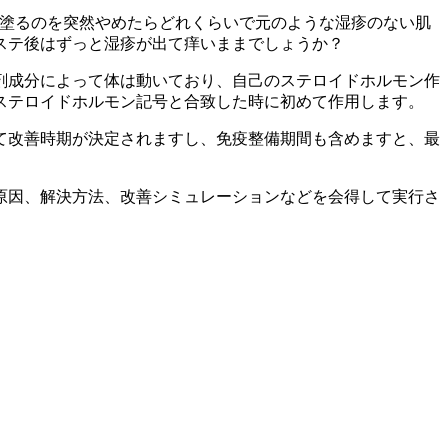
、塗るのを突然やめたらどれくらいで元のような湿疹のない肌
ステ後はずっと湿疹が出て痒いままでしょうか？
剤成分によって体は動いており、自己のステロイドホルモン作
ステロイドホルモン記号と合致した時に初めて作用します。
て改善時期が決定されますし、免疫整備期間も含めますと、最
原因、解決方法、改善シミュレーションなどを会得して実行さ