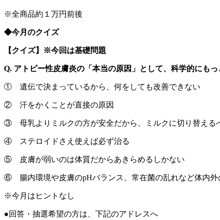
※全商品約１万円前後
◆今月のクイズ
【クイズ】※今回は基礎問題
Q. アトピー性皮膚炎の「本当の原因」として、科学的にも
① 遺伝で決まっているから、何をしても改善できない
② 汗をかくことが直接の原因
③ 母乳よりミルクの方が安全だから、ミルクに切り替える
④ ステロイドさえ使えば必ず治る
⑤ 皮膚が弱いのは体質だからあきらめるしかない
⑥ 腸内環境や皮膚のpHバランス、常在菌の乱れなど体内外
※今月はヒントなし
●回答・抽選希望の方は、下記のアドレスへ