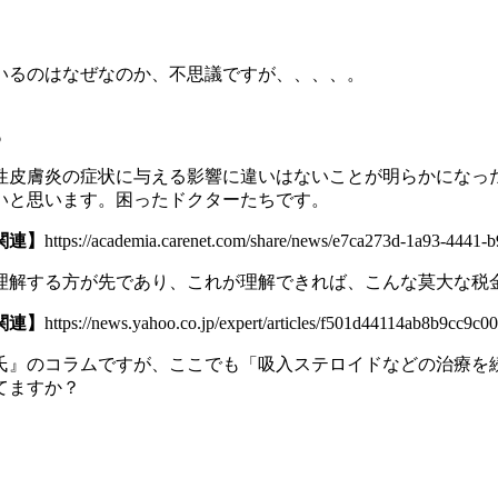
いるのはなぜなのか、不思議ですが、、、、。
6
ー性皮膚炎の症状に与える影響に違いはないことが明らかになっ
いと思います。困ったドクターたちです。
関連】
https://academia.carenet.com/share/news/e7ca273d-1a93-4441-
理解する方が先であり、これが理解できれば、こんな莫大な税
関連】
https://news.yahoo.co.jp/expert/articles/f501d44114ab8b9cc9
氏』のコラムですが、ここでも「吸入ステロイドなどの治療を
てますか？