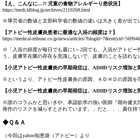
【え、こんなに…?! 児童の食物アレルギーり患状況】
https://medi.ldblog.jp/archives/2119268.html
※厚労省の数値と文部科学省の数値の違いは大きく差が出て
【アトピー性皮膚炎患者に最適な入浴の頻度は？】
https://medical-tribune.co.jp/news/articles/?blogid=7&entryid=56994
※「入浴の頻度が毎日でも週に1～2回でも、入浴がアトピ
う。皮膚常在菌の存在を意識しないで、皮膚のことを語れな
【小児アトピー性皮膚炎の早期発症は、ADHDリスク増加と
※というより、アトピー性皮膚炎の原因、ＡＤＨＤの原因を
【小児アトピー性皮膚炎の早期発症は、ADHDリスク増加と
※誰のコラムかと思いきや、承認欲求の強い医師『堀向健太
発作のリスクを減らすとされています。」だと、、、責任持
◆Ｑ＆Ａ
（今回はyahoo知恵袋（アトピー）より