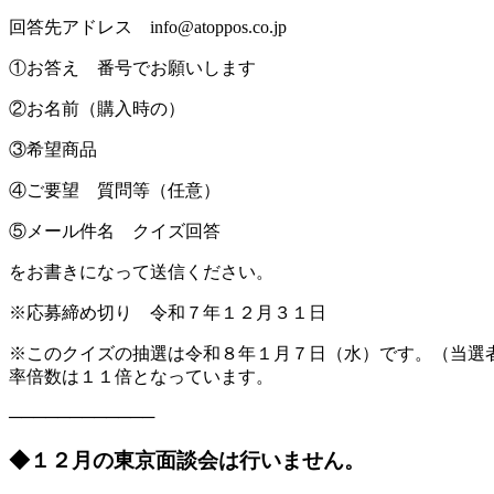
回答先アドレス info@atoppos.co.jp
①お答え 番号でお願いします
②お名前（購入時の）
③希望商品
④ご要望 質問等（任意）
⑤メール件名 クイズ回答
をお書きになって送信ください。
※応募締め切り 令和７年１２月３１日
※このクイズの抽選は令和８年１月７日（水）です。（当選
率倍数は１１倍となっています。
────────────
◆１２月の東京面談会は行いません。