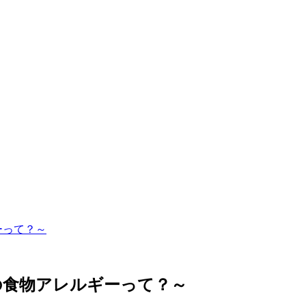
ーって？～
因の食物アレルギーって？～