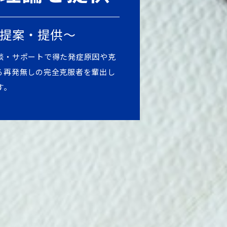
提案・提供～
談・サポートで得た発症原因や克
る再発無しの完全克服者を輩出し
す。