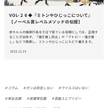
VOL-２６◆『ミトンやひじっこについて』
【ノーベル賞レベルメソッドの伝授】
赤ちゃんの掻痒行為をそばで見ている母親としては、正視す
ることが出来ず、「掻き崩し防止」や「アトピー・掻き崩
し」などで検索し、ミトンやひじっこにたどり着きます。
2023.12.19
コラム
ガンは存在しない
ウイルスはいない
岸谷五朗
皮膚常在菌
芸能人とアトピー