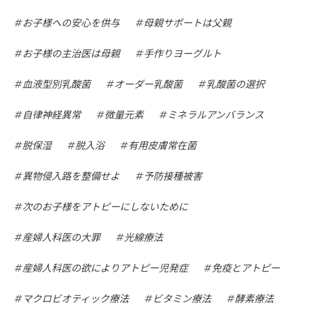
お子様への安心を供与
母親サポートは父親
お子様の主治医は母親
手作りヨーグルト
血液型別乳酸菌
オーダー乳酸菌
乳酸菌の選択
自律神経異常
微量元素
ミネラルアンバランス
脱保湿
脱入浴
有用皮膚常在菌
異物侵入路を整備せよ
予防接種被害
次のお子様をアトピーにしないために
産婦人科医の大罪
光線療法
産婦人科医の欲によりアトピー児発症
免疫とアトピー
マクロビオティック療法
ビタミン療法
酵素療法