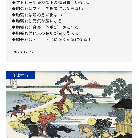
◆アトピーや免疫低下の癌患者はいない。 

◆胸張ればマイナス思考にはならない

◆胸張れば溜め息が出ない

◆胸張れば元気な顔になる

◆胸張れば身長ー体重が一定になる

◆胸張れば他人の長所が良く見える

◆胸張れば・・・・とにかく元気になる！
2023.12.22
自律神経