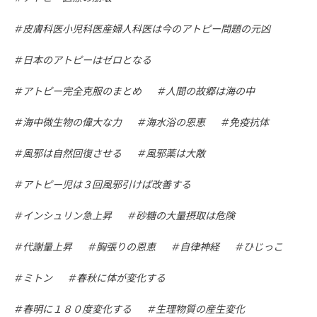
皮膚科医小児科医産婦人科医は今のアトピー問題の元凶
日本のアトピーはゼロとなる
アトピー完全克服のまとめ
人間の故郷は海の中
海中微生物の偉大な力
海水浴の恩恵
免疫抗体
風邪は自然回復させる
風邪薬は大敵
アトピー児は３回風邪引けば改善する
インシュリン急上昇
砂糖の大量摂取は危険
代謝量上昇
胸張りの恩恵
自律神経
ひじっこ
ミトン
春秋に体が変化する
春明に１８０度変化する
生理物質の産生変化