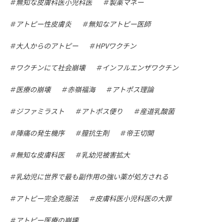
無知な皮膚科医小児科医
製薬マネー
アトピー性皮膚炎
無知なアトピー医師
大人からのアトピー
HPVワクチン
ワクチンにて社会崩壊
インフルエンザワクチン
医療の崩壊
赤嶺福海
アトポス理論
ジファミラスト
アトポス便り
産道乳酸菌
陣痛の発生機序
膣抗生剤
帝王切開
無知な皮膚科医
乳幼児被害拡大
乳幼児に世界で最も副作用の強い薬が処方される
アトピー完全克服法
皮膚科医小児科医の大罪
アトピー医療の崩壊