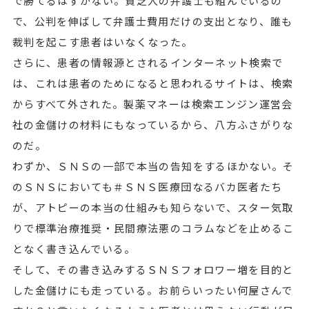
で勝てるはずがない。貧乏人の弁護士も組んでいるの
で、公判を伸ばして弁護士費用だけの支出となり、誰も
裁判を起こす患者はいなくなった。
さらに、患者の情報源とされるインターネット検索で
は、これは患者のためになると思われるサイトは、検索
からすべて外された。製薬マネーは検索エンジン運営会
社の金儲けの材料にもなっているから、八方ふさがりな
のだ。
わずか、ＳＮＳの一部で本当の告知をするほかない。そ
のＳＮＳにおいても＃ＳＮＳ医療団なるバカ医者たち
が、アトピーの本当の仕組みも知らないで、スター気取
りで標準治療推奨・民間療法悪のコラムなどを止めるこ
となく書き込んでいる。
そして、その書き込みするＳＮＳフォロワー増を目的と
した金儲けにも走っている。お前らいったい何屋さんで