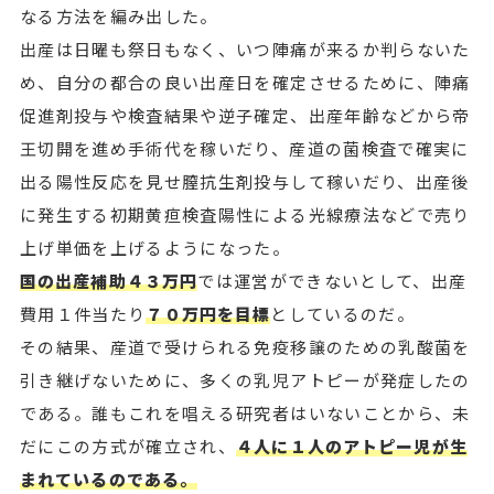
なる方法を編み出した。
出産は日曜も祭日もなく、いつ陣痛が来るか判らないた
め、自分の都合の良い出産日を確定させるために、陣痛
促進剤投与や検査結果や逆子確定、出産年齢などから帝
王切開を進め手術代を稼いだり、産道の菌検査で確実に
出る陽性反応を見せ膣抗生剤投与して稼いだり、出産後
に発生する初期黄疸検査陽性による光線療法などで売り
上げ単価を上げるようになった。
国の出産補助４３万円
では運営ができないとして、出産
費用１件当たり
７０万円を目標
としているのだ。
その結果、産道で受けられる免疫移譲のための乳酸菌を
引き継げないために、多くの乳児アトピーが発症したの
である。誰もこれを唱える研究者はいないことから、未
だにこの方式が確立され、
４人に１人のアトピー児が生
まれているのである。