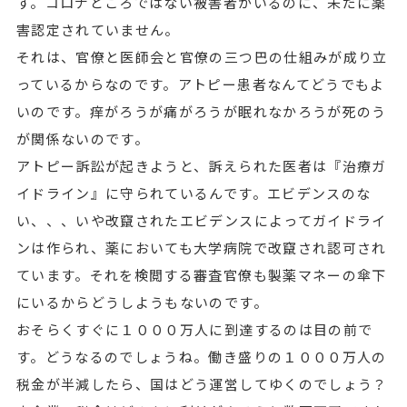
す。コロナどころではない被害者がいるのに、未だに薬
害認定されていません。
それは、官僚と医師会と官僚の三つ巴の仕組みが成り立
っているからなのです。アトピー患者なんてどうでもよ
いのです。痒がろうが痛がろうが眠れなかろうが死のう
が関係ないのです。
アトピー訴訟が起きようと、訴えられた医者は『治療ガ
イドライン』に守られているんです。エビデンスのな
い、、、いや改竄されたエビデンスによってガイドライ
ンは作られ、薬においても大学病院で改竄され認可され
ています。それを検閲する審査官僚も製薬マネーの傘下
にいるからどうしようもないのです。
おそらくすぐに１０００万人に到達するのは目の前で
す。どうなるのでしょうね。働き盛りの１０００万人の
税金が半減したら、国はどう運営してゆくのでしょう？