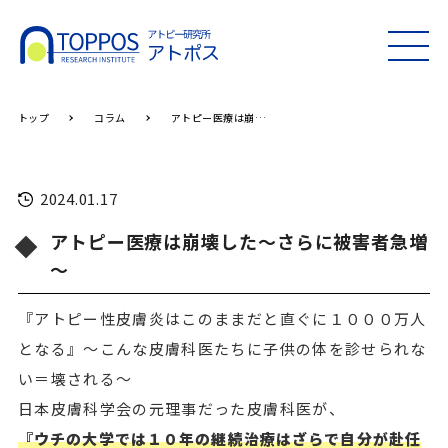
MEN
U
トップ
コラム
アトピー医療は崩壊した～さらに被害者急増～
2024.01.17
アトピー医療は崩壊した～さらに被害者急増
～
『アトピー性皮膚炎はこのままだと直ぐに１０００万人
となる』～こんな皮膚科医たちに子供の体を診せられな
い＝壊される～
日本皮膚科学会の元理事だった皮膚科医が、
『ウチの大学では１０年の継続治療はざらで自分が赴任