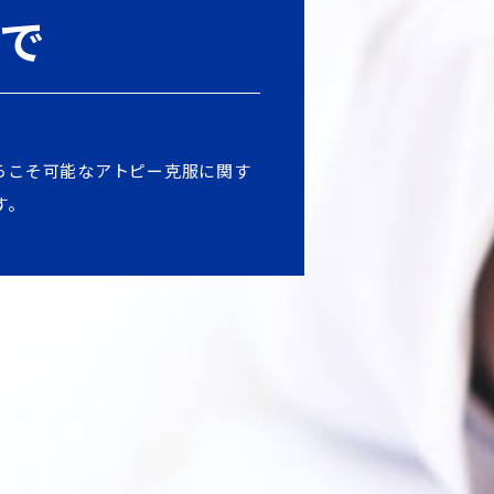
で
らこそ可能なアトピー克服に関す
す。